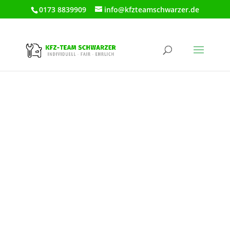
0173 8839909
info@kfzteamschwarzer.de
KFZ TEAM
SCHWARZER
Ihre freie Meister-Kfz-Werkstatt in
Schkeuditz.
JETZT TERMIN VEREINBAREN